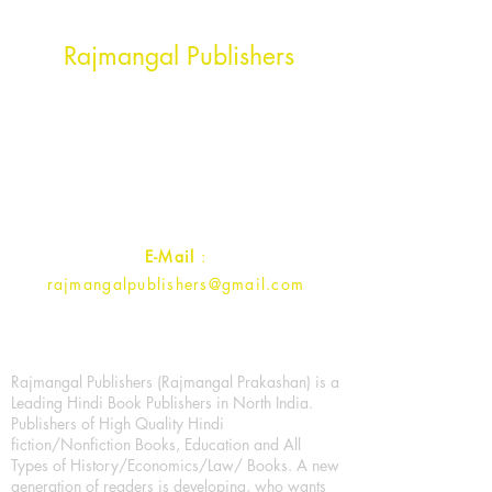
Head Office Address
Rajmangal Publishers
Rajmangal Prakashan Building
1st Street, Ozone,
Quarsi,
Ramghat Road, Aligarh,
Uttar Pradesh 202001, India.
Contact :
+91- 7017993445
E-Mail
:
rajmangalpublishers@gmail.com
Rajmangal Publishers (Rajmangal Prakashan) is a
Leading Hindi Book Publishers in North India.
Publishers of High Quality Hindi
fiction/Nonfiction Books, Education and All
Types of History/Economics/Law/ Books. A new
generation of readers is developing, who wants