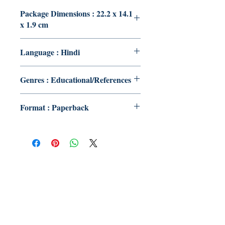
Package Dimensions : 22.2 x 14.1
x 1.9 cm
Language : Hindi
Genres : Educational/References
Format : Paperback
Publish With Us
For Book Reviewers
Terms And conditions