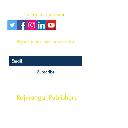
Privacy Policy
Follow Us on Social
Sign up for our newsletter
Subscribe
Head Office Address
Rajmangal Publishers
Rajmangal Prakashan Building
1st Street, Ozone,
Quarsi,
Ramghat Road, Aligarh,
Uttar Pradesh 202001, India.