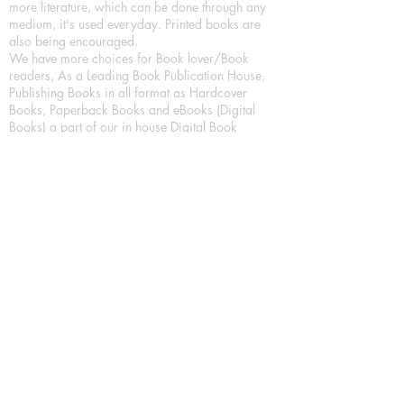
more literature, which can be done through any
medium, it's used everyday. Printed books are
also being encouraged.
We have more choices for Book lover/Book
readers, As a Leading Book Publication House,
Publishing Books in all format as Hardcover
Books, Paperback Books and eBooks (Digital
Books) a part of our in house Digital Book
Publishing.
Our Publication House is Publishing Books/
Novels/ Poetry Books in most popular languages
in India, Like in Hindi Bhasha ( Hindi Books/
Hindi Sahitya Books/ Hindi Novels, in Urdu urdu
zaban (Urdu Books), in English Language (English
literature and English Educational Books. We are
also high quality children's book publishers, in
hindi and english language. Children's High
quality short Story books, picture books,
illustrated books, art story books.
For Young Book Readers/Book Lovers, Publishing
romance books, Mystery books, Fantasy Books,
Thriller books, Classic books, Comics/Graphic