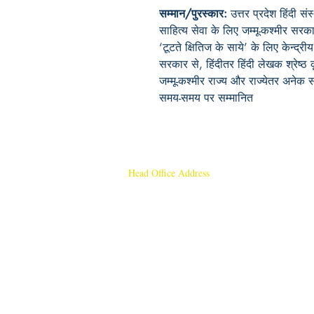
सम्मान/पुरस्कार:
उत्तर प्रदेश हिंदी स
साहित्य सेवा के लिए जम्मू-कश्मीर सरक
‘टूटते क्षितिज के साये’ के लिए केन्द्
सरकार से, हिंदीतर हिंदी लेखक श्रेष्
जम्मू-कश्मीर राज्य और राज्येतर अनेक स
समय-समय पर सम्मानित
Head Office Address
Rajmangal Publishers
Rajmangal Prakashan Building
1st Street, Ozone,
Quarsi,
Ramghat Road, Aligarh,
Uttar Pradesh 202001, India.
Contact :
+91- 7017993445