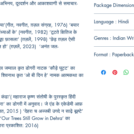
ंग, अभिनय, दूरदर्शन और आकाशवाणी से समाचार-
Package Dimension
Language : Hindi
दरिया’(गीत, नवगीत, ग़ज़ल संग्रह, 1976) ‘बयार
 संध्याओं के’ (नवगीत, 1982) ‘टूटते क्षितिज के
Genres : Indian Wr
प-धूप फ़ासला’ (ग़ज़लें, 1998) ‘छेड़ ग़ज़ल ऐसी
ज़ल हो’ (ग़ज़लें, 2023) ‘अनंत जल-
Format : Paperback
देव जम्वाल कृत डोगरी नाटक ‘कौड़े घुट्ट’ का
नल शिवनाथ कृत ‘ओ बी दिन हे’ नामक आत्मकथा का
कंढा’( महाराज कृष्ण संतोषी के पुरस्कृत हिंदी
रा’ का डोगरी में अनुवाद। जे एंड के एकेडेमी आफ़
ाशित, 2015 ) ‘देहरा च अज्जबी उगदे न साढ़े बूह्टे’
रह ‘Our Trees Still Grow in Dehra’ का
द्वारा प्रकाशित: 2016)