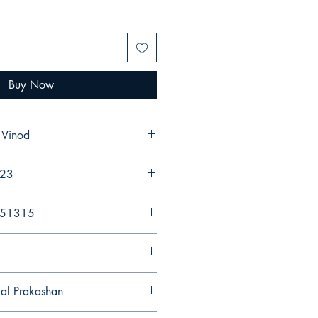
Buy Now
 Vinod
023
251315
gal Prakashan