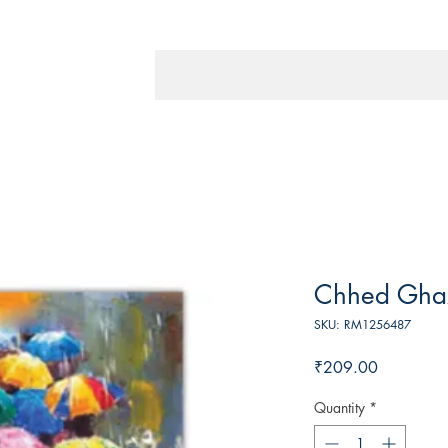
Chhed Ghaz
SKU: RM1256487
Price
₹209.00
Quantity
*