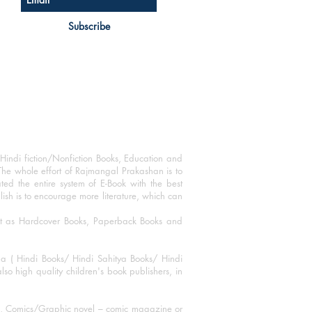
Subscribe
Hindi fiction/Nonfiction Books, Education and
The whole effort of Rajmangal Prakashan is to
ated the entire system of E-Book with the best
blish is to encourage more literature, which can
mat as Hardcover Books, Paperback Books and
ha ( Hindi Books/ Hindi Sahitya Books/ Hindi
o high quality children's book publishers, in
ks, Comics/Graphic novel – comic magazine or