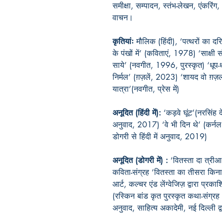
समीक्षा, सम्पादन, स्तंभ-लेखन, एंकरि
वाचन।
कृतियांः
मौलिक (हिंदी), ‘पत्थरों का 
के पंखों में’ (कविताएं, 1978) ‘साक्षी
साये’ (नवगीत, 1996, पुरस्कृत) ‘धू
निर्मल’ (ग़ज़लें, 2023) ‘शायद वो ग़
यात्रा’(नवगीत, प्रेस में)
अनूदित (हिंदी में):
‘कड़वे घूंट’(नरसिंह 
अनुवाद, 2017) ‘वे भी दिन थे’ (कर्
डोगरी से हिंदी में अनुवाद, 2019)
अनूदित (डोगरी में) :
‘वितस्ता दा त्रीआ 
कविता-संग्रह ‘वितस्ता का तीसरा किना
आर्ट, कल्चर एंड लेंग्वेजिज़ द्वारा प्रक
(रस्किन बांड कृत पुरस्कृत कथा-संग्
अनुवाद, साहित्य अकादेमी, नई दिल्ली 