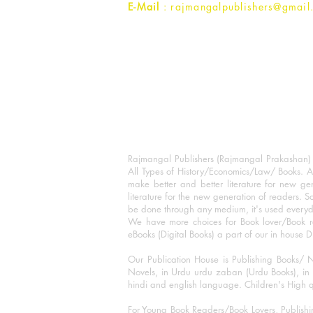
E-Mail
: rajmangalpublishers@gmail
Rajmangal Publishers (Rajmangal Prakashan) is
All Types of History/Economics/Law/ Books. A
make better and better literature for new gen
literature for the new generation of readers. S
be done through any medium, it's used every
We have more choices for Book lover/Book r
eBooks (Digital Books) a part of our in house D
Our Publication House is Publishing Books/ N
Novels, in Urdu urdu zaban (Urdu Books), in E
hindi and english language. Children's High qua
For Young Book Readers/Book Lovers, Publishi