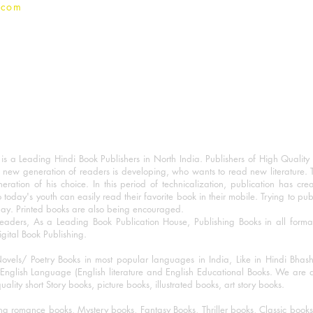
.com
 a Leading Hindi Book Publishers in North India. Publishers of High Quality 
 new generation of readers is developing, who wants to read new literature. 
eration of his choice. In this period of technicalization, publication has cre
o today's youth can easily read their favorite book in their mobile. Trying to pu
day. Printed books are also being encouraged.
eaders, As a Leading Book Publication House, Publishing Books in all for
igital Book Publishing.
ovels/ Poetry Books in most popular languages in India, Like in Hindi Bhas
nglish Language (English literature and English Educational Books. We are als
lity short Story books, picture books, illustrated books, art story books.
ng romance books, Mystery books, Fantasy Books, Thriller books, Classic boo