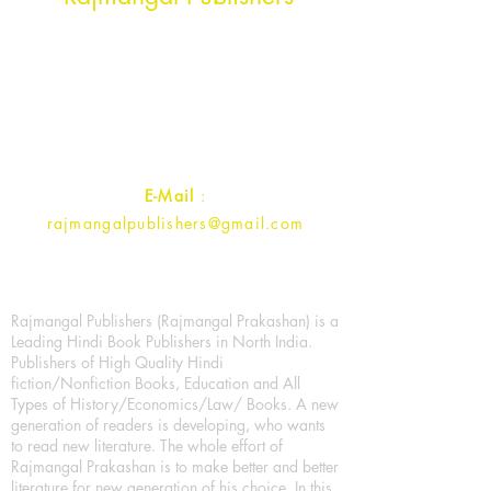
Rajmangal Prakashan Building
1st Street, Ozone,
Quarsi,
Ramghat Road, Aligarh,
Uttar Pradesh 202001, India.
Contact :
+91- 7017993445
E-Mail
:
rajmangalpublishers@gmail.com
Rajmangal Publishers (Rajmangal Prakashan) is a
Leading Hindi Book Publishers in North India.
Publishers of High Quality Hindi
fiction/Nonfiction Books, Education and All
Types of History/Economics/Law/ Books. A new
generation of readers is developing, who wants
to read new literature. The whole effort of
Rajmangal Prakashan is to make better and better
literature for new generation of his choice. In this