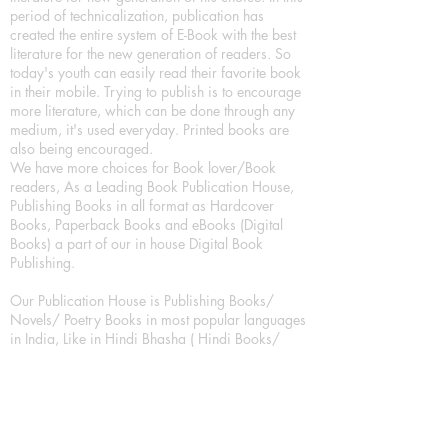
period of technicalization, publication has
created the entire system of E-Book with the best
literature for the new generation of readers. So
today's youth can easily read their favorite book
in their mobile. Trying to publish is to encourage
more literature, which can be done through any
medium, it's used everyday. Printed books are
also being encouraged.
We have more choices for Book lover/Book
readers, As a Leading Book Publication House,
Publishing Books in all format as Hardcover
Books, Paperback Books and eBooks (Digital
Books) a part of our in house Digital Book
Publishing.
Our Publication House is Publishing Books/
Novels/ Poetry Books in most popular languages
in India, Like in Hindi Bhasha ( Hindi Books/
Hindi Sahitya Books/ Hindi Novels, in Urdu urdu
zaban (Urdu Books), in English Language (English
literature and English Educational Books. We are
also high quality children's book publishers, in
hindi and english language. Children's High