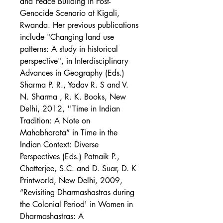
and Peace Building in Post-
Genocide Scenario at Kigali,
Rwanda. Her previous publications
include "Changing land use
patterns: A study in historical
perspective", in Interdisciplinary
Advances in Geography (Eds.)
Sharma P. R., Yadav R. S and V.
N. Sharma , R. K. Books, New
Delhi, 2012, ''Time in Indian
Tradition: A Note on
Mahabharata” in Time in the
Indian Context: Diverse
Perspectives (Eds.) Patnaik P.,
Chatterjee, S.C. and D. Suar, D. K
Printworld, New Delhi, 2009,
“Revisiting Dharmashastras during
the Colonial Period' in Women in
Dharmashastras: A