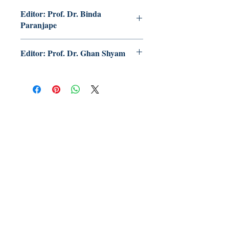
Editor: Prof. Dr. Binda
Paranjape
Editor: Prof. Dr. Ghan Shyam
Publish With Us
For Book Reviewers
Terms And conditions
Privacy Policy
Follow Us on Social