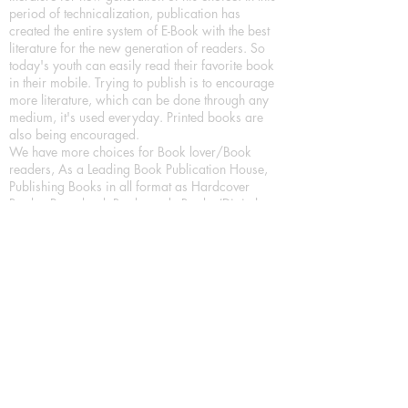
period of technicalization, publication has
created the entire system of E-Book with the best
literature for the new generation of readers. So
today's youth can easily read their favorite book
in their mobile. Trying to publish is to encourage
more literature, which can be done through any
medium, it's used everyday. Printed books are
also being encouraged.
We have more choices for Book lover/Book
readers, As a Leading Book Publication House,
Publishing Books in all format as Hardcover
Books, Paperback Books and eBooks (Digital
Books) a part of our in house Digital Book
Publishing.
Our Publication House is Publishing Books/
Novels/ Poetry Books in most popular languages
in India, Like in Hindi Bhasha ( Hindi Books/
Hindi Sahitya Books/ Hindi Novels, in Urdu urdu
zaban (Urdu Books), in English Language (English
literature and English Educational Books. We are
also high quality children's book publishers, in
hindi and english language. Children's High