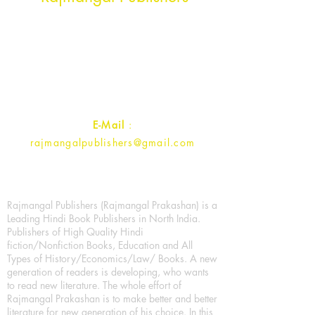
Rajmangal Prakashan Building
1st Street, Ozone,
Quarsi,
Ramghat Road, Aligarh,
Uttar Pradesh 202001, India.
Contact :
+91- 7017993445
E-Mail
:
rajmangalpublishers@gmail.com
Rajmangal Publishers (Rajmangal Prakashan) is a
Leading Hindi Book Publishers in North India.
Publishers of High Quality Hindi
fiction/Nonfiction Books, Education and All
Types of History/Economics/Law/ Books. A new
generation of readers is developing, who wants
to read new literature. The whole effort of
Rajmangal Prakashan is to make better and better
literature for new generation of his choice. In this