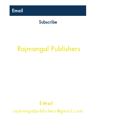
Subscribe
Head Office Address
Rajmangal Publishers
Rajmangal Prakashan Building
1st Street, Ozone,
Quarsi,
Ramghat Road, Aligarh,
Uttar Pradesh 202001, India.
Contact :
+91- 7017993445
E-Mail
:
rajmangalpublishers@gmail.com