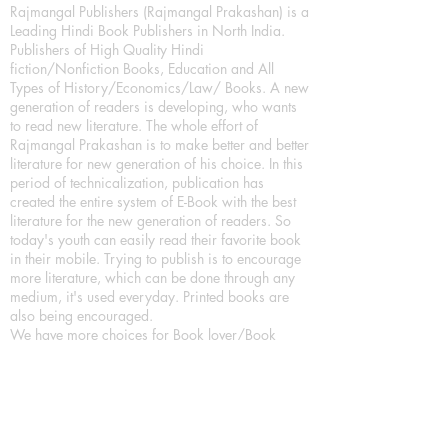
Rajmangal Publishers (Rajmangal Prakashan) is a
Leading Hindi Book Publishers in North India.
Publishers of High Quality Hindi
fiction/Nonfiction Books, Education and All
Types of History/Economics/Law/ Books. A new
generation of readers is developing, who wants
to read new literature. The whole effort of
Rajmangal Prakashan is to make better and better
literature for new generation of his choice. In this
period of technicalization, publication has
created the entire system of E-Book with the best
literature for the new generation of readers. So
today's youth can easily read their favorite book
in their mobile. Trying to publish is to encourage
more literature, which can be done through any
medium, it's used everyday. Printed books are
also being encouraged.
We have more choices for Book lover/Book
readers, As a Leading Book Publication House,
Publishing Books in all format as Hardcover
Books, Paperback Books and eBooks (Digital
Books) a part of our in house Digital Book
Publishing.