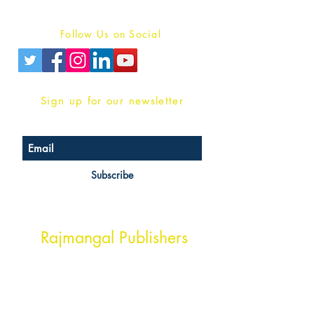
Privacy Policy
Follow Us on Social
Sign up for our newsletter
Subscribe
Head Office Address
Rajmangal Publishers
Rajmangal Prakashan Building
1st Street, Ozone,
Quarsi,
Ramghat Road, Aligarh,
Uttar Pradesh 202001, India.