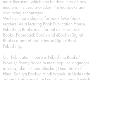
more literature, which can be done through any
medium, it's used everyday. Printed books are
also being encouraged.
We have more choices for Book lover/Book
readers, As a Leading Book Publication House,
Publishing Books in all format as Hardcover
Books, Paperback Books and eBooks (Digital
Books) a part of our in house Digital Book
Publishing.
Our Publication House is Publishing Books/
Novels/ Poetry Books in most popular languages
in India, Like in Hindi Bhasha ( Hindi Books/
Hindi Sahitya Books/ Hindi Novels, in Urdu urdu
zaban (Urdu Books), in English Language (English
literature and English Educational Books. We are
also high quality children's book publishers, in
hindi and english language. Children's High
quality short Story books, picture books,
illustrated books, art story books.
For Young Book Readers/Book Lovers, Publishing
romance books, Mystery books, Fantasy Books,
Thriller books, Classic books, Comics/Graphic