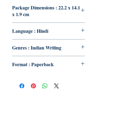
Package Dimensions : 22.2 x 14.1
x 1.9 cm
Language : Hindi
Genres : Indian Writing
Format : Paperback
Publish With Us
For Book Reviewers
Terms And conditions