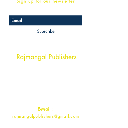
Sign up for our newsletter
Subscribe
Head Office Address
Rajmangal Publishers
Rajmangal Prakashan Building
1st Street, Ozone,
Quarsi,
Ramghat Road, Aligarh,
Uttar Pradesh 202001, India.
Contact :
+91- 7017993445
E-Mail
:
rajmangalpublishers@gmail.com