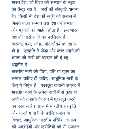
भारत
देश
,
जो
विश्व
की
सभ्यता
के
उद्भव
का
केंद्र
रहा
है।
जहाँ
की
संस्कृति
अनन्य
है।
किसी
भी
देश
की
स्त्री
को
समाज
में
मिलने
वाला
सम्मान
उस
देश
की
सभ्यता
और
प्रगति
का
आईना
होता
है। इस
भारत
देश
की
नारी
शांति
का
प्रतिरूप
है।
करुणा
,
दया
,
स्नेह
,
और
सौंदर्य
का
सागर
भी
है। प्रकृति
ने
पीड़ा
और
कष्ट
सहने
की
क्षमता
जो
नारी
को
प्रदान
की
है
वह
अद्वतीय
है।
भारतीय
नारी
को
पिता
,
पति
या
पुत्र
का
सम्बल
चाहिए
ही
चाहिए
,
आधुनिक
नारी
के
लिए
ये
निर्मूल
है। प्रस्तुत
कहानी
संग्रह
में
भारतीय
नारी
के
अनेक
रूपों
में
से
कुछ
ही
अंशों
को
कहानी
के
रूप
में
प्रस्तुत
करने
का
प्रयास
है।
साथ
में
भारतीय
संस्कृति
और
भारतीय
नारी
के
प्रति
समाज
के
विचार
,
आधुनिक
भारतीय
परिवेश
,
समाज
की
अच्छाईयों
और
कुरीतियों
को
भी
उजागर