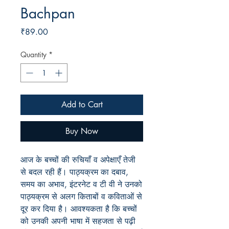
Bachpan
Price
₹89.00
Quantity
*
Add to Cart
Buy Now
आज
के
बच्चों
की
रुचियाँ
व
अपेक्षाएँ तेजी
से
बदल
रही
हैं।
पाठ्यक्रम
का
दबाव
,
समय
का
अभाव
,
इंटरनेट
व
टी
वी
ने
उनको
पाठ्यक्रम
से
अलग
किताबों
व
कविताओं
से
दूर
कर
दिया
है।
आवश्यकता
है
कि
बच्चों
को
उनकी
अपनी
भाषा
में
सहजता
से
पढ़ी