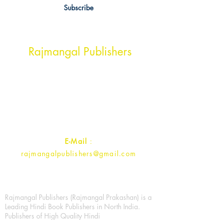
Subscribe
Head Office Address
Rajmangal Publishers
Rajmangal Prakashan Building
1st Street, Ozone,
Quarsi,
Ramghat Road, Aligarh,
Uttar Pradesh 202001, India.
Contact :
+91- 7017993445
E-Mail
:
rajmangalpublishers@gmail.com
Rajmangal Publishers (Rajmangal Prakashan) is a
Leading Hindi Book Publishers in North India.
Publishers of High Quality Hindi