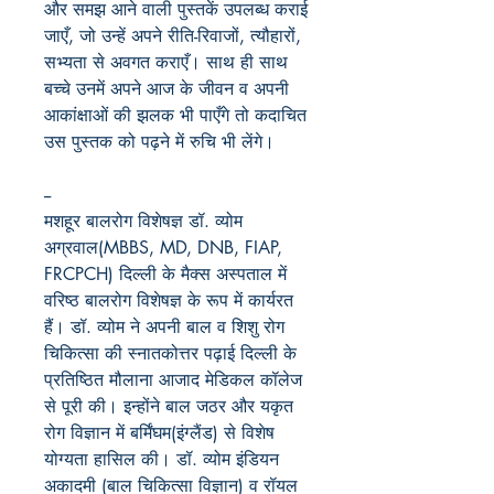
और
समझ
आने
वाली
पुस्तकें
उपलब्ध
कराई
जाएँ,
जो
उन्हें
अपने
रीति-रिवाजों
,
त्यौहारों
,
सभ्यता
से
अवगत
कराएँ।
साथ
ही
साथ
बच्चे
उनमें
अपने
आज
के
जीवन
व
अपनी
आकांक्षाओं
की
झलक
भी
पाएँगे
तो
कदाचित
उस
पुस्तक
को
पढ़ने
में
रुचि
भी
लेंगे।
--
मशहूर बालरोग विशेषज्ञ डॉ. व्योम
अग्रवाल(MBBS, MD, DNB, FIAP,
FRCPCH) दिल्ली के मैक्स अस्पताल में
वरिष्ठ बालरोग विशेषज्ञ के रूप में कार्यरत
हैं। डॉ. व्योम ने अपनी बाल व शिशु रोग
चिकित्सा की स्नातकोत्तर पढ़ाई दिल्ली के
प्रतिष्ठित मौलाना आजाद मेडिकल कॉलेज
से पूरी की। इन्होंने बाल जठर और यकृत
रोग विज्ञान में बर्मिंघम(इंग्लैंड) से विशेष
योग्यता हासिल की। डॉ. व्योम इंडियन
अकादमी (बाल चिकित्सा विज्ञान) व रॉयल