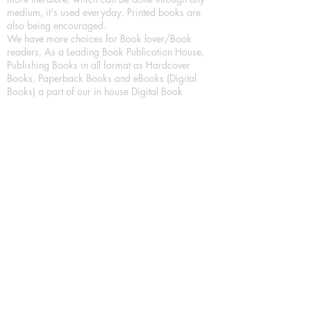
medium, it's used everyday. Printed books are
also being encouraged.
We have more choices for Book lover/Book
readers, As a Leading Book Publication House,
Publishing Books in all format as Hardcover
Books, Paperback Books and eBooks (Digital
Books) a part of our in house Digital Book
Publishing.
Our Publication House is Publishing Books/
Novels/ Poetry Books in most popular languages
in India, Like in Hindi Bhasha ( Hindi Books/
Hindi Sahitya Books/ Hindi Novels, in Urdu urdu
zaban (Urdu Books), in English Language (English
literature and English Educational Books. We are
also high quality children's book publishers, in
hindi and english language. Children's High
quality short Story books, picture books,
illustrated books, art story books.
For Young Book Readers/Book Lovers, Publishing
romance books, Mystery books, Fantasy Books,
Thriller books, Classic books, Comics/Graphic