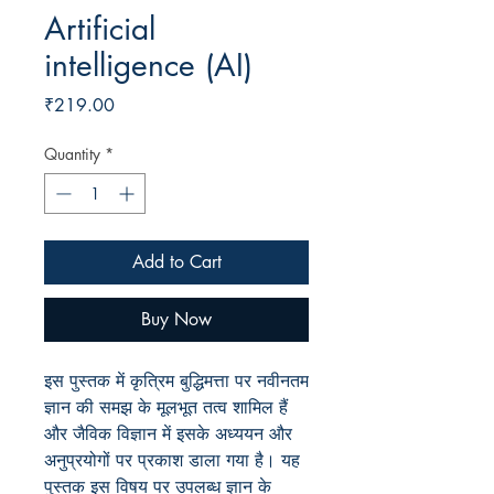
Artificial
intelligence (AI)
Price
₹219.00
Quantity
*
Add to Cart
Buy Now
इस
पुस्तक
में
कृत्रिम
बुद्धिमत्ता
पर
नवीनतम
ज्ञान
की
समझ
के
मूलभूत
तत्व
शामिल
हैं
और
जैविक
विज्ञान
में
इसके
अध्ययन
और
अनुप्रयोगों
पर
प्रकाश
डाला
गया
है।
यह
पुस्तक
इस
विषय
पर
उपलब्ध
ज्ञान
के