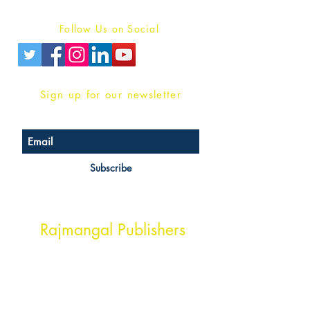
Privacy Policy
Follow Us on Social
Sign up for our newsletter
Subscribe
Head Office Address
Rajmangal Publishers
Rajmangal Prakashan Building
1st Street, Ozone,
Quarsi,
Ramghat Road, Aligarh,
Uttar Pradesh 202001, India.