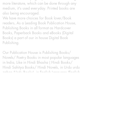
more literature, which can be done through any
medium, it's used everyday. Printed books are
also being encouraged.
We have more choices for Book lover/Book
readers, As a Leading Book Publication House,
Publishing Books in all format as Hardcover
Books, Paperback Books and eBooks (Digital
Books) a part of our in house Digital Book
Publishing.
Our Publication House is Publishing Books/
Novels/ Poetry Books in most popular languages
in India, Like in Hindi Bhasha ( Hindi Books/
Hindi Sahitya Books/ Hindi Novels, in Urdu urdu
zaban (Urdu Books), in English Language (English
literature and English Educational Books. We are
also high quality children's book publishers, in
hindi and english language. Children's High
quality short Story books, picture books,
illustrated books, art story books.
For Young Book Readers/Book Lovers, Publishing
romance books, Mystery books, Fantasy Books,