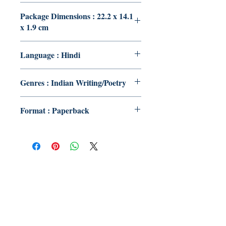
Package Dimensions : 22.2 x 14.1
x 1.9 cm
Language : Hindi
Genres : Indian Writing/Poetry
Format : Paperback
Publish With Us
For Book Reviewers
Terms And conditions