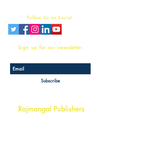
Privacy Policy
Follow Us on Social
Sign up for our newsletter
Subscribe
Head Office Address
Rajmangal Publishers
Rajmangal Prakashan Building
1st Street, Ozone,
Quarsi,
Ramghat Road, Aligarh,
Uttar Pradesh 202001, India.