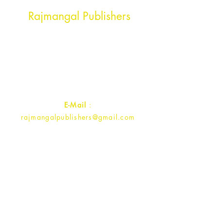
Head Office Address
Rajmangal Publishers
Rajmangal Prakashan Building
1st Street, Ozone,
Quarsi,
Ramghat Road, Aligarh,
Uttar Pradesh 202001, India.
Contact :
+91- 7017993445
E-Mail
:
rajmangalpublishers@gmail.com
Rajmangal Publishers (Rajmangal Prakashan) is a
Leading Hindi Book Publishers in North India.
Publishers of High Quality Hindi
fiction/Nonfiction Books, Education and All
Types of History/Economics/Law/ Books. A new
generation of readers is developing, who wants
to read new literature. The whole effort of