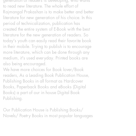
generation of readers is developing, who wants
to read new literature. The whole effort of
Rajmangal Prakashan is to make better and better
literature for new generation of his choice. In this
period of technicalization, publication has
created the entire system of E-Book with the best
literature for the new generation of readers. So
today's youth can easily read their favorite book
in their mobile. Trying to publish is to encourage
more literature, which can be done through any
medium, it's used everyday. Printed books are
also being encouraged.
We have more choices for Book lover/Book
readers, As a Leading Book Publication House,
Publishing Books in all format as Hardcover
Books, Paperback Books and eBooks (Digital
Books) a part of our in house Digital Book
Publishing.
Our Publication House is Publishing Books/
Novels/ Poetry Books in most popular languages
in India, Like in Hindi Bhasha ( Hindi Books/
Hindi Sahitya Books/ Hindi Novels, in Urdu urdu
zaban (Urdu Books), in English Language (English