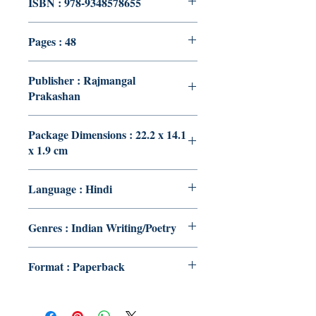
ISBN : 978-9348578655
Pages : 48
Publisher : Rajmangal
Prakashan
Package Dimensions : 22.2 x 14.1
x 1.9 cm
Language : Hindi
Genres : Indian Writing/Poetry
Format : Paperback