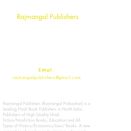
Head Office Address
Rajmangal Publishers
Rajmangal Prakashan Building
1st Street, Ozone,
Quarsi,
Ramghat Road, Aligarh,
Uttar Pradesh 202001, India.
Contact :
+91- 7017993445
E-Mail
:
rajmangalpublishers@gmail.com
Rajmangal Publishers (Rajmangal Prakashan) is a
Leading Hindi Book Publishers in North India.
Publishers of High Quality Hindi
fiction/Nonfiction Books, Education and All
Types of History/Economics/Law/ Books. A new