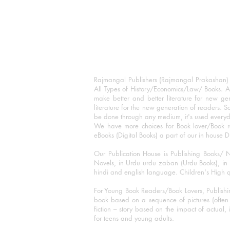
Rajmangal Publishers (Rajmangal Prakashan) is
All Types of History/Economics/Law/ Books. A
make better and better literature for new gen
literature for the new generation of readers. S
be done through any medium, it's used every
We have more choices for Book lover/Book r
eBooks (Digital Books) a part of our in house D
Our Publication House is Publishing Books/ N
Novels, in Urdu urdu zaban (Urdu Books), in E
hindi and english language. Children's High qua
For Young Book Readers/Book Lovers, Publishi
book based on a sequence of pictures (often h
fiction – story based on the impact of actual, 
for teens and young adults.