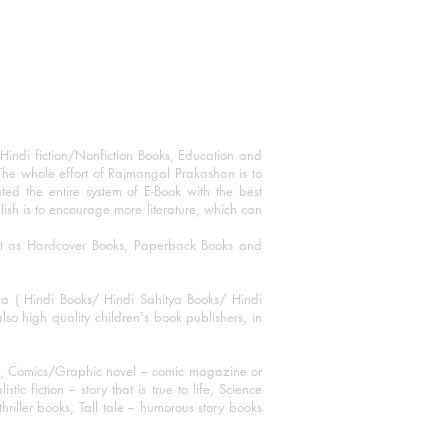
Hindi fiction/Nonfiction Books, Education and
The whole effort of Rajmangal Prakashan is to
ated the entire system of E-Book with the best
blish is to encourage more literature, which can
mat as Hardcover Books, Paperback Books and
ha ( Hindi Books/ Hindi Sahitya Books/ Hindi
o high quality children's book publishers, in
ks, Comics/Graphic novel – comic magazine or
 fiction – story that is true to life, Science
thriller books, Tall tale – humorous story books