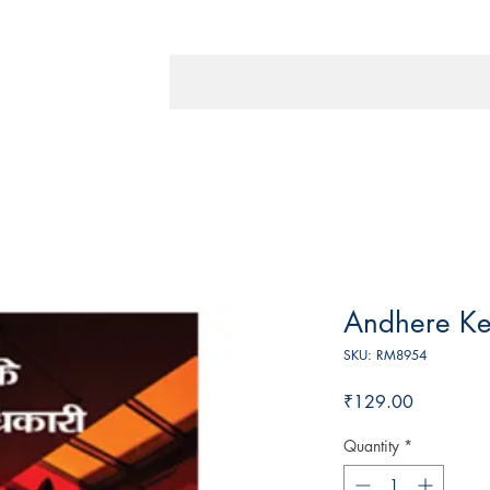
Andhere Ke 
SKU: RM8954
Price
₹129.00
Quantity
*