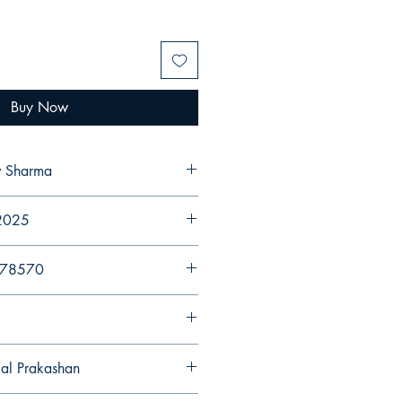
Buy Now
 Gaurav Sharma
 2025
578570
gal Prakashan