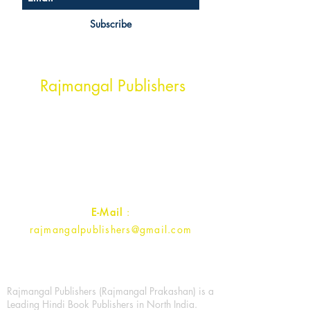
Subscribe
Head Office Address
Rajmangal Publishers
Rajmangal Prakashan Building
1st Street, Ozone,
Quarsi,
Ramghat Road, Aligarh,
Uttar Pradesh 202001, India.
Contact :
+91- 7017993445
E-Mail
:
rajmangalpublishers@gmail.com
Rajmangal Publishers (Rajmangal Prakashan) is a
Leading Hindi Book Publishers in North India.