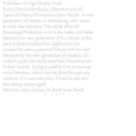
Publishers of High Quality Hindi
fiction/Nonfiction Books, Education and All
Types of History/Economics/Law/ Books. A new
generation of readers is developing, who wants
to read new literature. The whole effort of
Rajmangal Prakashan is to make better and better
literature for new generation of his choice. In this
period of technicalization, publication has
created the entire system of E-Book with the best
literature for the new generation of readers. So
today's youth can easily read their favorite book
in their mobile. Trying to publish is to encourage
more literature, which can be done through any
medium, it's used everyday. Printed books are
also being encouraged.
We have more choices for Book lover/Book
readers, As a Leading Book Publication House,
Publishing Books in all format as Hardcover
Books, Paperback Books and eBooks (Digital
Books) a part of our in house Digital Book
Publishing.
Our Publication House is Publishing Books/
Novels/ Poetry Books in most popular languages