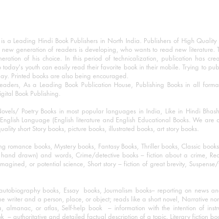
 a Leading Hindi Book Publishers in North India. Publishers of High Quality 
 new generation of readers is developing, who wants to read new literature. 
eration of his choice. In this period of technicalization, publication has cre
o today's youth can easily read their favorite book in their mobile. Trying to pu
day. Printed books are also being encouraged.
eaders, As a Leading Book Publication House, Publishing Books in all for
igital Book Publishing.
ovels/ Poetry Books in most popular languages in India, Like in Hindi Bhas
nglish Language (English literature and English Educational Books. We are als
lity short Story books, picture books, illustrated books, art story books.
ng romance books, Mystery books, Fantasy Books, Thriller books, Classic boo
and drawn) and words, Crime/detective books – fiction about a crime, Realistic
imagined, or potential science, Short story – fiction of great brevity, Suspense/
/autobiography books, Essay books, Journalism books– reporting on news and
he writer and a person, place, or object; reads like a short novel, Narrative n
, almanac, or atlas, Self-help book – information with the intention of inst
– authoritative and detailed factual description of a topic. Literary fiction bo