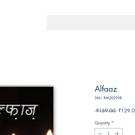
Alfaaz
SKU: RM202958
Regular
 ₹159.00 
₹129.0
Price
Quantity
*