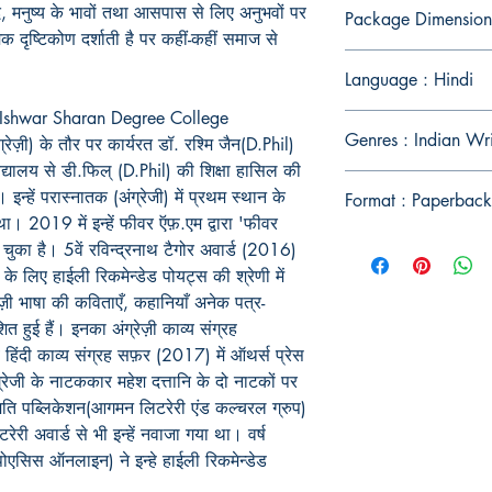
द, मनुष्य के भावों तथा आसपास से लिए अनुभवों पर
Package Dimension
 दृष्टिकोण दर्शाती है पर कहीं-कहीं समाज से
Language : Hindi
ज (Ishwar Sharan Degree College
Genres : Indian Wr
रेज़ी) के तौर पर कार्यरत डॉ. रश्मि जैन(D.Phil)
वविद्यालय से डी.फिल् (D.Phil) की शिक्षा हासिल की
न्हें परास्नातक (अंग्रेजी) में प्रथम स्थान के
Format : Paperback
था। 2019 में इन्हें फीवर ऍफ़.एम द्वारा 'फीवर
चुका है। 5वें रविन्द्रनाथ टैगोर अवार्ड (2016)
 के लिए हाईली रिकमेन्डेड पोयट्स की श्रेणी में
ज़ी भाषा की कविताएँ, कहानियाँ अनेक पत्र-
ित हुई हैं। इनका अंग्रेज़ी काव्य संग्रह
हिंदी काव्य संग्रह सफ़र (2017) में ऑथर्स प्रेस
्रेजी के नाटककार महेश दत्तानि के दो नाटकों पर
न्मति पब्लिकेशन(आगमन लिटरेरी एंड कल्चरल ग्रुप)
टरेरी अवार्ड से भी इन्हें नवाजा गया था। वर्ष
ोएसिस ऑनलाइन) ने इन्हे हाईली रिकमेन्डेड