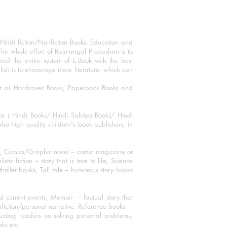
Hindi fiction/Nonfiction Books, Education and
The whole effort of Rajmangal Prakashan is to
ated the entire system of E-Book with the best
blish is to encourage more literature, which can
mat as Hardcover Books, Paperback Books and
ha ( Hindi Books/ Hindi Sahitya Books/ Hindi
o high quality children's book publishers, in
ks, Comics/Graphic novel – comic magazine or
 fiction – story that is true to life, Science
thriller books, Tall tale – humorous story books
 current events, Memoir – factual story that
onfiction/personal narrative, Reference books –
ructing readers on solving personal problems,
oks etc.