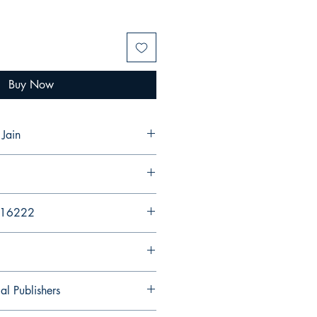
Buy Now
 Jain
216222
al Publishers