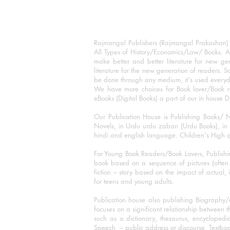
Rajmangal Publishers (Rajmangal Prakashan) is
All Types of History/Economics/Law/ Books. A
make better and better literature for new gen
literature for the new generation of readers. S
be done through any medium, it's used every
We have more choices for Book lover/Book r
eBooks (Digital Books) a part of our in house D
Our Publication House is Publishing Books/ N
Novels, in Urdu urdu zaban (Urdu Books), in E
hindi and english language. Children's High qua
For Young Book Readers/Book Lovers, Publishi
book based on a sequence of pictures (often h
fiction – story based on the impact of actual, 
for teens and young adults.
Publication house also publishing Biography
focuses on a significant relationship between t
such as a dictionary, thesaurus, encyclopedia
Speech – public address or discourse, Textbook 