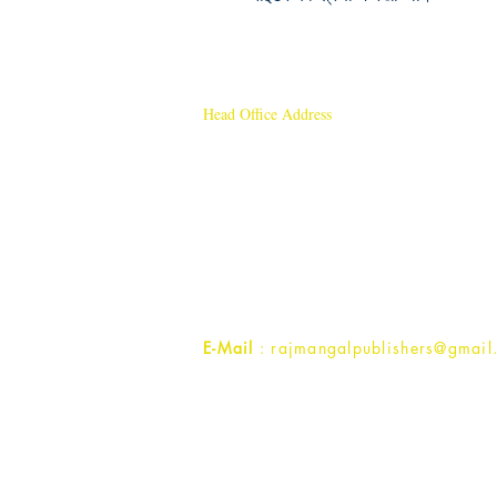
Head Office Address
Rajmangal Publishers
Rajmangal Prakashan Building
1st Street, Ozone,
Quarsi,
Ramghat Road, Aligarh,
Uttar Pradesh 202001, India.
Contact :
+91- 7017993445
E-Mail
: rajmangalpublishers@gmail