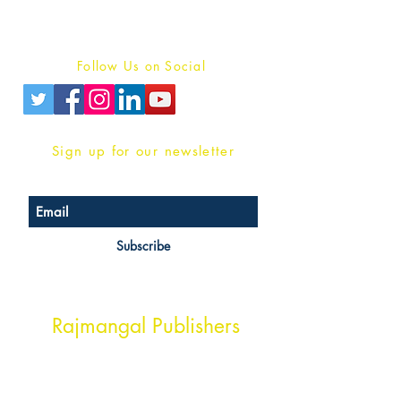
Terms And conditions
Privacy Policy
Follow Us on Social
Sign up for our newsletter
Subscribe
Head Office Address
Rajmangal Publishers
Rajmangal Prakashan Building
1st Street, Ozone,
Quarsi,
Ramghat Road, Aligarh,