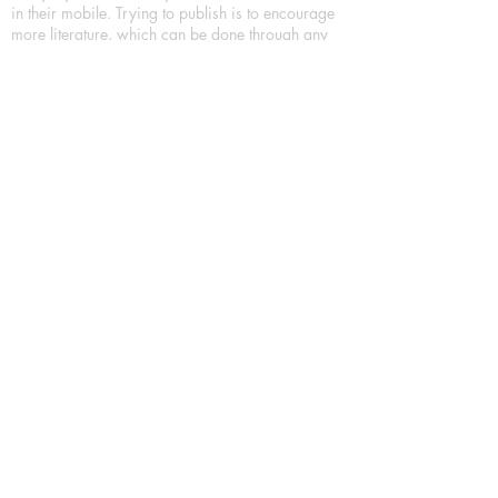
in their mobile. Trying to publish is to encourage
more literature, which can be done through any
medium, it's used everyday. Printed books are
also being encouraged.
We have more choices for Book lover/Book
readers, As a Leading Book Publication House,
Publishing Books in all format as Hardcover
Books, Paperback Books and eBooks (Digital
Books) a part of our in house Digital Book
Publishing.
Our Publication House is Publishing Books/
Novels/ Poetry Books in most popular languages
in India, Like in Hindi Bhasha ( Hindi Books/
Hindi Sahitya Books/ Hindi Novels, in Urdu urdu
zaban (Urdu Books), in English Language (English
literature and English Educational Books. We are
also high quality children's book publishers, in
hindi and english language. Children's High
quality short Story books, picture books,
illustrated books, art story books.
For Young Book Readers/Book Lovers, Publishing