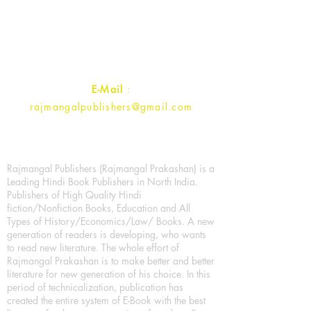
1st Street, Ozone,
Quarsi,
Ramghat Road, Aligarh,
Uttar Pradesh 202001, India.
Contact :
+91- 7017993445
E-Mail
:
rajmangalpublishers@gmail.com
Rajmangal Publishers (Rajmangal Prakashan) is a
Leading Hindi Book Publishers in North India.
Publishers of High Quality Hindi
fiction/Nonfiction Books, Education and All
Types of History/Economics/Law/ Books. A new
generation of readers is developing, who wants
to read new literature. The whole effort of
Rajmangal Prakashan is to make better and better
literature for new generation of his choice. In this
period of technicalization, publication has
created the entire system of E-Book with the best