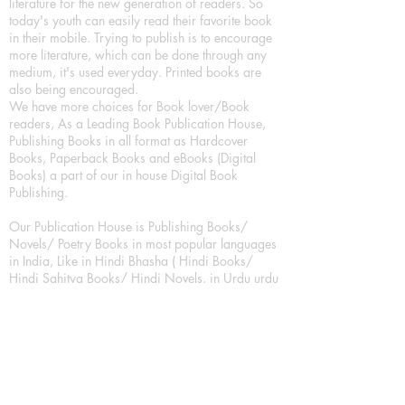
literature for the new generation of readers. So
today's youth can easily read their favorite book
in their mobile. Trying to publish is to encourage
more literature, which can be done through any
medium, it's used everyday. Printed books are
also being encouraged.
We have more choices for Book lover/Book
readers, As a Leading Book Publication House,
Publishing Books in all format as Hardcover
Books, Paperback Books and eBooks (Digital
Books) a part of our in house Digital Book
Publishing.
Our Publication House is Publishing Books/
Novels/ Poetry Books in most popular languages
in India, Like in Hindi Bhasha ( Hindi Books/
Hindi Sahitya Books/ Hindi Novels, in Urdu urdu
zaban (Urdu Books), in English Language (English
literature and English Educational Books. We are
also high quality children's book publishers, in
hindi and english language. Children's High
quality short Story books, picture books,
illustrated books, art story books.