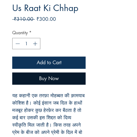
Us Raat Ki Chhap
Regular
Sale
 ₹310.00 
₹300.00
Price
Price
Quantity
*
Add to Cart
Buy Now
यह
कहानी
एक
तरफ़ा
मोहब्बत
की
क़ामयाब
कोशिश
है।
कोई
इंसान
जब
दिल
के
हाथों
मजबूर
होकर
कुछ
हेरफ़ेर
कर
बैठता
है
तो
कई
बार
उसकी
इस
शिद्दत
को
दिव्य
स्वीकृति
मिल
जाती
है।
किस
तरह
अपने
प्रेम
के
बीज
को
अपने
प्रेमी
के
दिल
में
बो