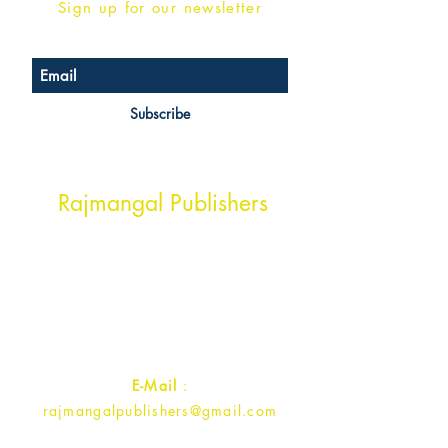
Sign up for our newsletter
Subscribe
Head Office Address
Rajmangal Publishers
Rajmangal Prakashan Building
1st Street, Ozone,
Quarsi,
Ramghat Road, Aligarh,
Uttar Pradesh 202001, India.
Contact :
+91- 7017993445
E-Mail
:
rajmangalpublishers@gmail.com