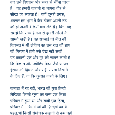
कर
उसे
विश्वास
और
सब्र
से
सींचा
जाता
है।
यह
हमारी
कहानी
के
नायक
वीर
से
सीखा
जा
सकता
है।
वहीं
दूसरी
तरफ,
अक्सर
हम
भ्रम
में
क़ैद
होकर
अपनी
हठ
को
ही
अपनी
बेड़ियाँ
बना
लेते
हैं।
बिना
यह
समझे
कि
सच्चाई
कब
से
हमारी
आँखों
के
सामने
खड़ी
है।
वह
सच्चाई
जो
मीत
की
क़िस्मत
में
थी
लेकिन
वह
उस
रात
की
छाप
की
गिरफ़्त
में
होते
उसे
देख
नहीं
सकी।
यह
कहानी
एक
और
मुद्दे
को
सामने
लाती
है
कि
विज्ञान
और
ज्योतिष
विद्या
जैसे
साधन
इंसान
को
हिम्मत
और
सही
रास्ता
दिखाने
के
लिए
हैं
,
ना कि
गुमराह
करने
के
लिए।
--
कनाडा में रह रहीं, भारत की युवा हिन्दी
लेखिका सिम्मी गुप्ता का जन्म एक सिख
परिवार में हुआ था और शादी एक हिन्दू
परिवार में। सिम्मी जी की ज़िन्दगी का ये
पहलू भी किसी रोमांचक कहानी से कम नहीं