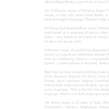
eBooks (Digital Books) a part of our in house D
Our Publication House is Publishing Books/ N
Novels, in Urdu urdu zaban (Urdu Books), in E
hindi and english language. Children's High qua
For Young Book Readers/Book Lovers, Publishi
book based on a sequence of pictures (often h
fiction – story based on the impact of actual, 
for teens and young adults.
Publication house also publishing Biography
focuses on a significant relationship between t
such as a dictionary, thesaurus, encyclopedia
Speech – public address or discourse, Textbook 
Right now we have started publishing books b
Russia (Russian), England, Fiji (Fijian), Ne
Europe, Japan Japanese, Belgium, Luxembourg,
Ireland (Irish) Jordan, Kuwait (Arabic), can se
many languages. Hindi is the 3rd most spoke
language. Hindi is one of the languages spoken
We deliver books in all states of India. B
Maharashtra, Manipur, Meghalaya, Mizora