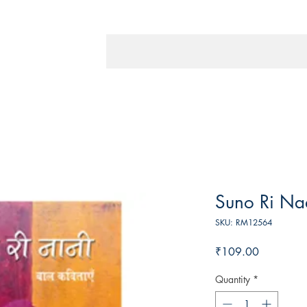
Suno Ri Na
SKU: RM12564
Price
₹109.00
Quantity
*