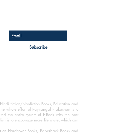
Sign up for our newsletter
Subscribe
Hindi fiction/Nonfiction Books, Education and
The whole effort of Rajmangal Prakashan is to
ated the entire system of E-Book with the best
blish is to encourage more literature, which can
mat as Hardcover Books, Paperback Books and