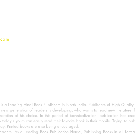
Terms And conditions
Privacy Policy
.com
 a Leading Hindi Book Publishers in North India. Publishers of High Quality 
 new generation of readers is developing, who wants to read new literature. 
eration of his choice. In this period of technicalization, publication has cre
o today's youth can easily read their favorite book in their mobile. Trying to pu
day. Printed books are also being encouraged.
eaders, As a Leading Book Publication House, Publishing Books in all for