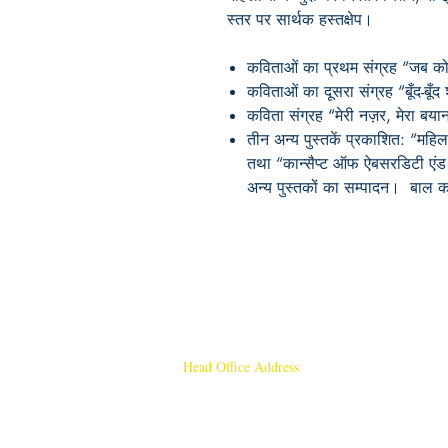
स्तर पर सार्थक हस्तक्षेप।
कविताओं का प्रथम संग्रह
“
जब कोई
कविताओं का दूसरा संग्रह
“बूँद-बूँद
कविता संग्रह
“
मेरी नज़र
,
मेरा बया
तीन अन्य पुस्तकें प्रकाशित:
“
महिल
तथा
“
कान्सैप्ट ऑफ ऐबसरडिटी एंड
अन्य पुस्तकों का सम्पादन।
बाल क
Head Office Address
Rajmangal Publishers
Rajmangal Prakashan Building