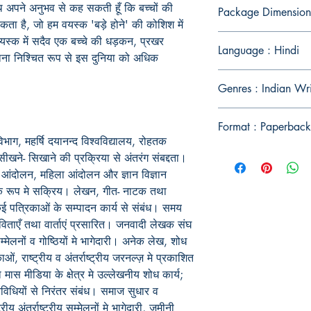
थ अपने अनुभव से कह सकती हूँ कि बच्चों की
Package Dimension
कता है, जो हम वयस्क 'बड़े होने' की कोशिश में
वयस्क में सदैव एक बच्चे की धड़कन, प्रखर
Language : Hindi
ाना निश्चित रूप से इस दुनिया को अधिक
Genres : Indian Wr
Format : Paperback
िभाग, महर्षि दयानन्द विश्वविद्यालय, रोहतक
सीखने- सिखाने की प्रक्रिया से अंतरंग संबद्दता।
ता आंदोलन, महिला आंदोलन और ज्ञान विज्ञान
ता के रूप मे सक्रिय। लेखन, गीत- नाटक तथा
 कई पत्रिकाओं के सम्पादन कार्य से संबंध। समय
िताएँ तथा वार्ताएं प्रसारित। जनवादी लेखक संघ
्मेलनों व गोष्ठियों मे भागेदारी। अनेक लेख, शोध
काओं, राष्ट्रीय व अंतर्राष्ट्रीय जरनल्ज़ मे प्रकाशित
ा मास मीडिया के क्षेत्र मे उल्लेखनीय शोध कार्य;
तिविधियों से निरंतर संबंध। समाज सुधार व
्रीय अंतर्राष्ट्रीय सम्मेलनों मे भागेदारी, ज़मीनी