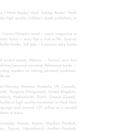
ha ( Hindi Books/ Hindi Sahitya Books/ Hindi
o high quality children's book publishers, in
ks, Comics/Graphic novel – comic magazine or
 fiction – story that is true to life, Science
thriller books, Tall tale – humorous story books
 current events, Memoir – factual story that
onfiction/personal narrative, Reference books –
ructing readers on solving personal problems,
oks etc.
 from Norway, America, Australia, UK, Canada,
Swedish, Hungary (Hungarian), United Kingdom,
talian), Netherlands, Dutch, Greece (Greek),
ility of high quality translation in Hindi from
language and around 120 million as a second
shers in India.
 Karnataka, Kerala, Assam, Madhya Pradesh,
a, Tripura, Uttarakhand, Andhra Pradesh,