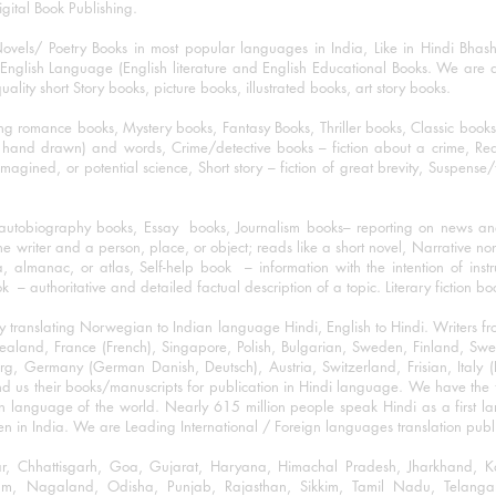
igital Book Publishing.
ovels/ Poetry Books in most popular languages in India, Like in Hindi Bhas
nglish Language (English literature and English Educational Books. We are als
lity short Story books, picture books, illustrated books, art story books.
ng romance books, Mystery books, Fantasy Books, Thriller books, Classic boo
and drawn) and words, Crime/detective books – fiction about a crime, Realistic
imagined, or potential science, Short story – fiction of great brevity, Suspense/
/autobiography books, Essay books, Journalism books– reporting on news and
he writer and a person, place, or object; reads like a short novel, Narrative n
, almanac, or atlas, Self-help book – information with the intention of inst
– authoritative and detailed factual description of a topic. Literary fiction bo
y translating Norwegian to Indian language Hindi, English to Hindi. Writers
w Zealand, France (French), Singapore, Polish, Bulgarian, Sweden, Finland, 
 Germany (German Danish, Deutsch), Austria, Switzerland, Frisian, Italy (I
nd us their books/manuscripts for publication in Hindi language. We have the fac
n language of the world. Nearly 615 million people speak Hindi as a first 
 in India. We are Leading International / Foreign languages translation publi
ihar, Chhattisgarh, Goa, Gujarat, Haryana, Himachal Pradesh, Jharkhand,
m, Nagaland, Odisha, Punjab, Rajasthan, Sikkim, Tamil Nadu, Telangan