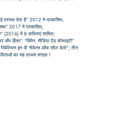
 दस्तक देता है
”
2012 मे प्रकाशित
,
 शब्द”
2017 मे प्रकाशित
,
न”
(2016) में 8 कविताएं शामिल
;
ाएं और हिंसा
”, “
विमेन
,
मीडिया ऐंड सोसाइटी
”
 रिबेलियन इन दी नोवेल्स ऑफ सौल बेलो
”;
तीन
विताओं का यह प्रथम संग्रह !
Publish With Us
For Book Reviewers