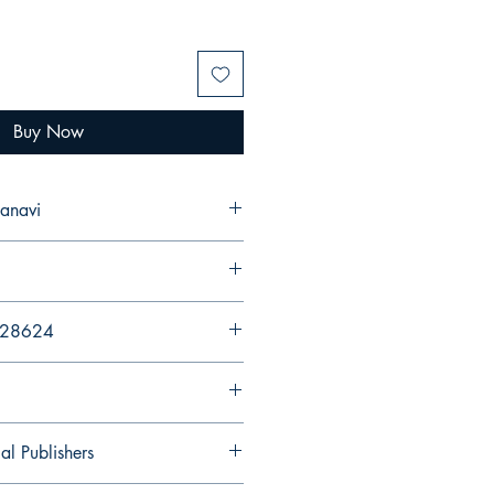
Buy Now
anavi
428624
al Publishers