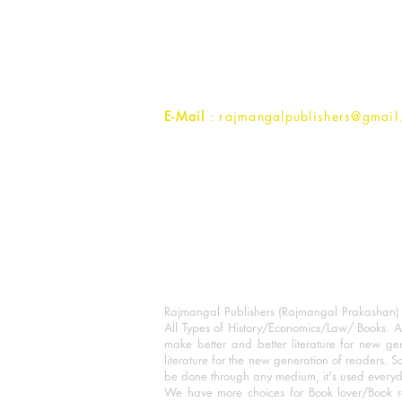
1st Street, Ozone,
Quarsi,
Ramghat Road, Aligarh,
Uttar Pradesh 202001, India.
Contact :
+91- 7017993445
E-Mail
: rajmangalpublishers@gmail
Rajmangal Publishers (Rajmangal Prakashan) is
All Types of History/Economics/Law/ Books. A
make better and better literature for new gen
literature for the new generation of readers. S
be done through any medium, it's used every
We have more choices for Book lover/Book r