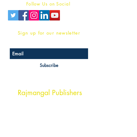
Follow Us on Social
Sign up for our newsletter
Subscribe
Head Office Address
Rajmangal Publishers
Rajmangal Prakashan Building
1st Street, Ozone,
Quarsi,
Ramghat Road, Aligarh,
Uttar Pradesh 202001, India.
Contact :
+91- 7017993445