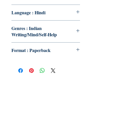
Language : Hindi
Genres : Indian
Writing/Mind/Self-Help
Format : Paperback
Publish With Us
For Book Reviewers
Terms And conditions
Privacy Policy